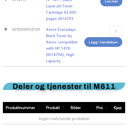
Les mer
antall
LaserJet Toner
Cartridge 42.000
pages W1470Y
XER006R04749
Xerox Everyday™
Black Toner by
Xerox compatible
Legg i handlekurv
with HP 147X
(W1470X), High
capacity
Deler og tjenester til M611
Produktnummer
Produkt
Bilder
Pris
Kjøp
Ingen matchende produkter