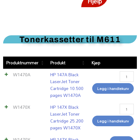
Hjelp
Tonerkassetter til M611
HP
HP
Xerox
Produktnummer
Produkt
Kjøp
147A
147X
Everyday
Black
Black
Black
W1470A
HP 147A Black
LaserJet
LaserJet
Toner
LaserJet Toner
Toner
Toner
by
Cartridge 10.500
Legg i handlekurv
Cartridge
Cartridge
Xerox
pages W1470A
10.500
25.200
compatibl
pages
pages
with
W1470X
HP 147X Black
W1470A
W1470X
HP
LaserJet Toner
antall
antall
147X
Cartridge 25.200
Legg i handlekurv
(W1470X)
pages W1470X
High
capacity
W1470Y
HP 147Y Black