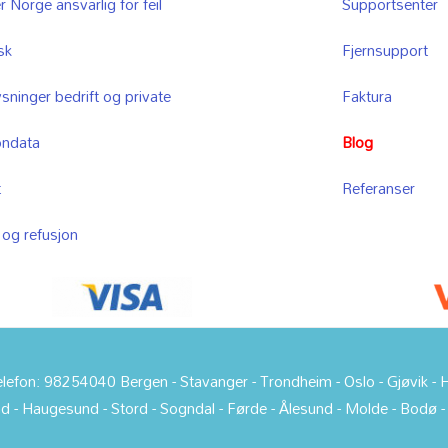
r Norge ansvarlig for feil
Supportsenter
sk
Fjernsupport
sninger bedrift og private
Faktura
ondata
Blog
t
Referanser
 og refusjon
efon: 98254040 Bergen - Stavanger - Trondheim - Oslo - Gjøvik - H
d - Haugesund - Stord - Sogndal - Førde - Ålesund - Molde - Bodø 