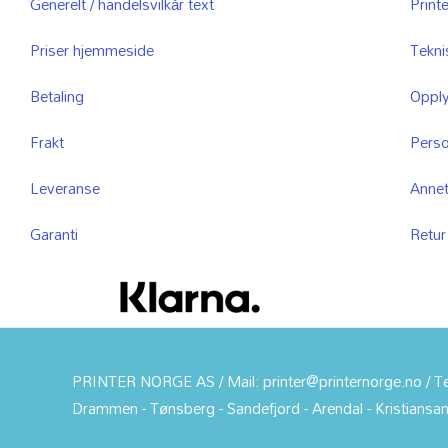
Generelt / handelsvilkår text
Printe
Priser hjemmeside
Tekni
Betaling
Opply
Frakt
Pers
Leveranse
Anne
Garanti
Retur
PRINTER NORGE AS / Mail: printer@printernorge.no / Tel
Drammen - Tønsberg - Sandefjord - Arendal - Kristiansan