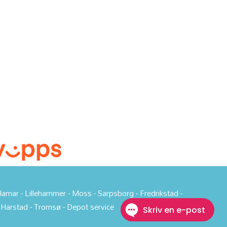
amar - Lillehammer - Moss - Sarpsborg - Fredrikstad -
- Harstad - Tromsø - Depot service