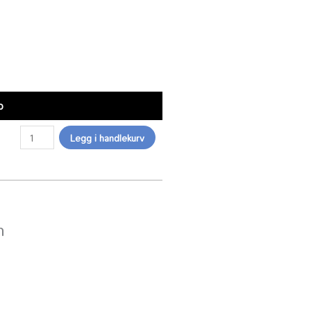
Servicetekniker timepris antall
p
Legg i handlekurv
n