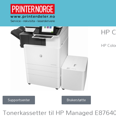
Hopp
rett
til
Hjem
/
H
innholdet
HP C
HP Colo
Supportsenter
Brukerstøtte
Tonerkassetter til HP Managed E8764