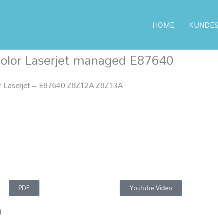
HOME
KUNDES
P modeller
/ HP Color Laserjet managed printer – E87640
olor Laserjet managed E87640
r Laserjet – E87640 Z8Z12A Z8Z13A
PDF
Youtube Video
0