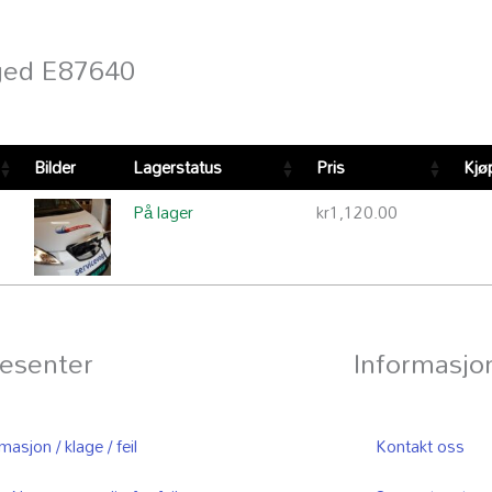
aged E87640
Bilder
Lagerstatus
Pris
Kjø
På lager
kr
1,120.00
esenter
Informasjo
asjon / klage / feil
Kontakt oss