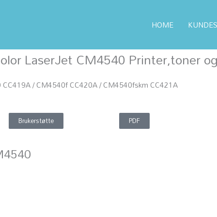
HOME
KUNDES
 Toner til bedrift – Lav pris & Rask levering | Printerdeler
/ HP Color La
olor LaserJet CM4540 Printer,toner og
 CC419A / CM4540f CC420A / CM4540fskm CC421A
Brukerstøtte
PDF
CM4540