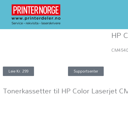
Hopp
rett
til
Hjem
/
HP
innholdet
HP C
CM4540
Leie Kr. 299
Supportsenter
Tonerkassetter til HP Color Laserjet 