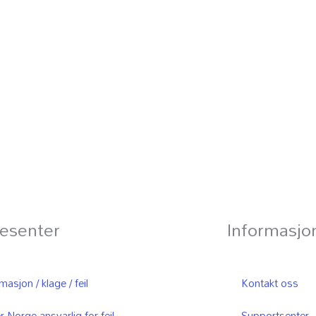
esenter
Informasjo
asjon / klage / feil
Kontakt oss
r Norge ansvarlig for feil
Supportsenter