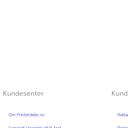
Kundesenter
Kund
Om Printerdeler.no
Reklam
Generelt / handelsvilkår text
Printe