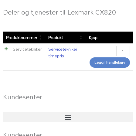
Deler og tjenester til Lexmark CX820
Servicetek
Produktnummer
Produkt
Kjøp
timepris
antall
Servicetekniker
Servicetekniker
timepris
Legg i handlekurv
Kundesenter
Kundesenter