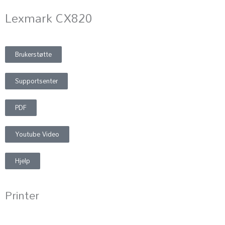
Lexmark CX820
Brukerstøtte
Supportsenter
PDF
Youtube Video
Hjelp
Printer