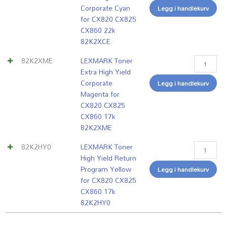
CX860
22k
17k
17k
Corporate Cyan
Legg i handlekurv
33k
82K2XCE
82K2XME
82K2HY0
for CX820 CX825
72K2XKE
antall
antall
antall
CX860 22k
antall
82K2XCE
82K2XME
LEXMARK Toner
Extra High Yield
Corporate
Legg i handlekurv
Magenta for
CX820 CX825
CX860 17k
82K2XME
82K2HY0
LEXMARK Toner
High Yield Return
Program Yellow
Legg i handlekurv
for CX820 CX825
CX860 17k
82K2HY0