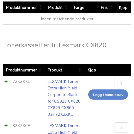
Produktnummer
Produkt
Farge
Pris
Kjøp
Ingen matchende produkter
Tonerkassetter til Lexmark CX820
LEXMARK
LEXMARK
LEXMARK
LEXMARK
Produktnummer
Produkt
Kjøp
Toner
Toner
Toner
Toner
Extra
Extra
Extra
High
72K2XKE
LEXMARK Toner
High
High
High
Yield
Extra High Yield
Yield
Yield
Yield
Return
Corporate Black
Legg i handlekurv
Corporate
Corporate
Corporate
Program
for CS820 CX820
Black
Cyan
Magenta
Yellow
CX825 CX860
for
for
for
for
33k 72K2XKE
CS820
CX820
CX820
CX820
CX820
CX825
CX825
CX825
82K2XCE
LEXMARK Toner
CX825
CX860
CX860
CX860
Extra High Yield