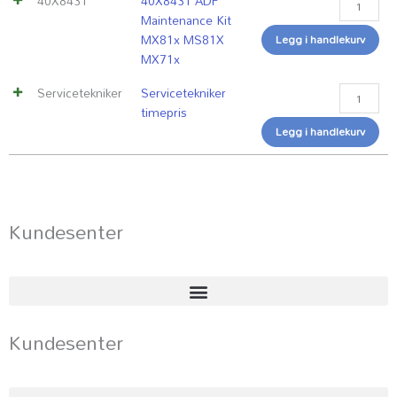
40X8431
40X8431 ADF
Kit
Maintenance Kit
MX81x
MX81x MS81X
Legg i handlekurv
MS81X
MX71x
MX71x
antall
Servicetekniker
Servicetekniker
timepris
Legg i handlekurv
Kundesenter
Kundesenter