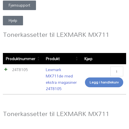
Fjernsupport
Hjelp
Tonerkassetter til LEXMARK MX711
Lexmark
Produktnummer
Produkt
Kjøp
MX711de
med
24T8105
Lexmark
ekstra
MX711de med
magasine
ekstra magasiner
Legg i handlekurv
24T8105
24T8105
antall
Tonerkassetter til LEXMARK MX711