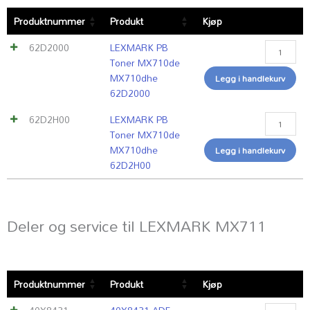
LEXMARK
LEXMARK
Produktnummer
Produkt
Kjøp
PB
PB
Toner
Toner
62D2000
LEXMARK PB
MX710de
MX710de
Toner MX710de
MX710dh
MX710dh
MX710dhe
Legg i handlekurv
62D2000
62D2H00
62D2000
antall
antall
62D2H00
LEXMARK PB
Toner MX710de
MX710dhe
Legg i handlekurv
62D2H00
Deler og service til LEXMARK MX711
40X8431
Servicetek
Produktnummer
Produkt
Kjøp
ADF
timepris
Maintena
antall