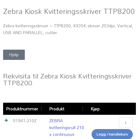
Zebra Kiosk Kvitteringsskriver TTP8200
Zebra kvitteringsskriver – TTP8200, KIOSK skriver 203dpi, Vertical,
USB AND PARALLEL, cutter
Hjelp
Rekvisita til Zebra Kiosk Kvitteringsskriver
TTP8200
ZEBRA
Produktnummer
Produkt
Kjøp
kvitterings
210
01941-210Z
ZEBRA
x
kvitteringsrull 210
continuou
x continuous
Legg i handlekurv
antall