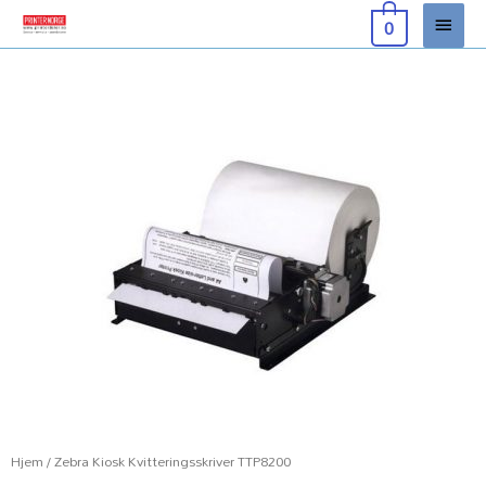
Hopp
Hove
0
rett
til
innholdet
Hjem
/ Zebra Kiosk Kvitteringsskriver TTP8200