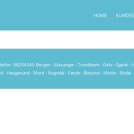
Vi hjelper deg med riktige rekvisita til din Cano
blekk eller annet tilbehør – bare fyll ut skjemae
tilbud.
HOME
KUNDES
efon: 98254040 Bergen - Stavanger - Trondheim - Oslo - Gjøvik - H
d - Haugesund - Stord - Sogndal - Førde - Ålesund - Molde - Bodø 