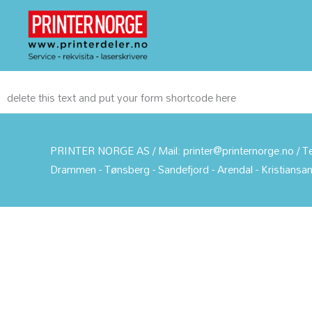
Hopp
rett
til
innholdet
delete this text and put your form shortcode here
PRINTER NORGE AS / Mail: printer@printernorge.no / Tel
Drammen - Tønsberg - Sandefjord - Arendal - Kristiansan