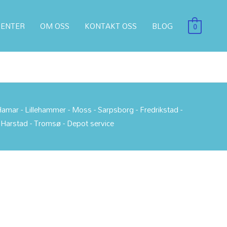
n-enhet. Enten du trenger toner,
t under, så tar vi kontakt med et
ENTER
OM OSS
KONTAKT OSS
BLOG
0
amar - Lillehammer - Moss - Sarpsborg - Fredrikstad -
- Harstad - Tromsø - Depot service