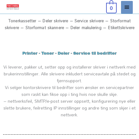
Hopp
Hove
0
rett
til
Tonerkassetter – Deler skrivere – Service skrivere – Storformat
innholdet
skrivere – Storformat skannere – Deler makulering – Etikettskrivere
Printer - Toner - Deler - Service til bedrifter
Vi leverer, pakker ut, setter opp og installerer skriver i nettverk med
brukerinnstillinger. Alle skrivere inkludert serviceavtale på stedet og
fjernsupport.
Vi selger kontorskrivere til bedrifter som ønsker en servicepartner
som raskt kan fikse opp i ting hvis noe skulle skje.
– nettverksfeil, SMTP/e-post server oppsett, konfigurering nye eller
slette brukere, feilretting IP innstillinger og andre ting som skjer i et
nettverk.