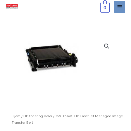
Hopp
Hove
0
rett
til
innholdet
Hjem
/
HP toner og deler
/ 3WT89MC HP LaserJet Managed Image
Transfer Belt