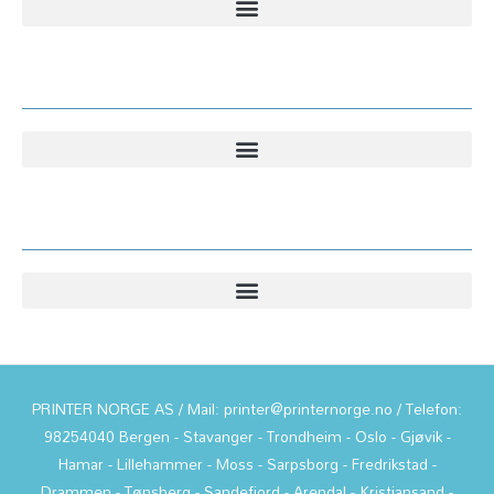
Kundesenter
Informasjon
PRINTER NORGE AS / Mail: printer@printernorge.no / Telefon:
98254040 Bergen - Stavanger - Trondheim - Oslo - Gjøvik -
Hamar - Lillehammer - Moss - Sarpsborg - Fredrikstad -
Drammen - Tønsberg - Sandefjord - Arendal - Kristiansand -