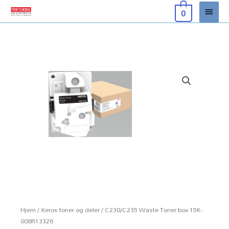
Hopp
Hove
0
rett
til
innholdet
Hjem
/
Xerox toner og deler
/ C230/C235 Waste Toner box 15K-
008R13326