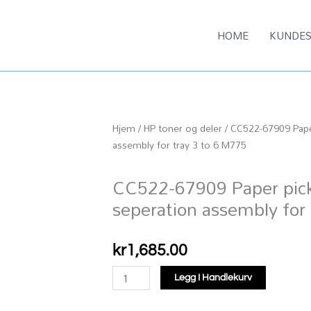
HOME
KUNDES
Hjem
/
HP toner og deler
/ CC522-67909 Pape
assembly for tray 3 to 6 M775
CC522-67909 Paper pick
seperation assembly for
kr
1,685.00
CC522-
Legg I Handlekurv
67909
Paper