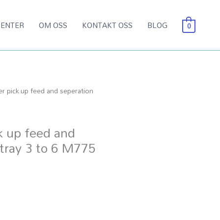
ENTER
OM OSS
KONTAKT OSS
BLOG
0
r pick up feed and seperation
 up feed and
 tray 3 to 6 M775