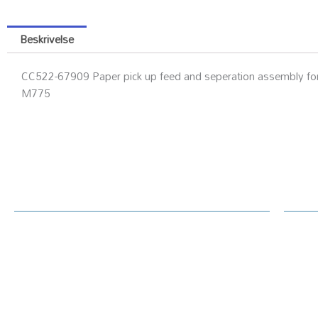
Beskrivelse
CC522-67909 Paper pick up feed and seperation assembly for 
M775
Kundesenter
Ku
Rekl
Om Printerdeler.no
Prin
Generelt / handelsvilkår text
Tekn
Priser hjemmeside
Oppl
Betaling