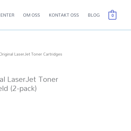
ENTER
OM OSS
KONTAKT OSS
BLOG
0
iginal LaserJet Toner Cartridges
l LaserJet Toner
eld (2-pack)