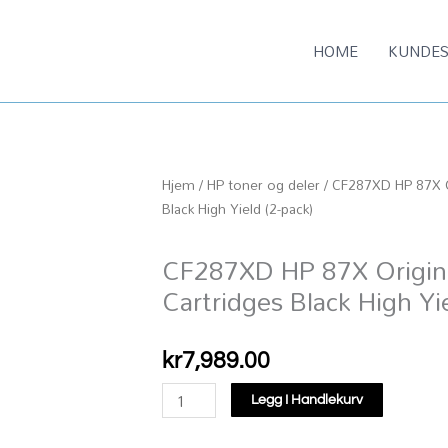
HOME
KUNDES
Hjem
/
HP toner og deler
/ CF287XD HP 87X Or
Black High Yield (2-pack)
CF287XD HP 87X Origina
Cartridges Black High Yi
kr
7,989.00
CF287XD
Legg I Handlekurv
HP
87X