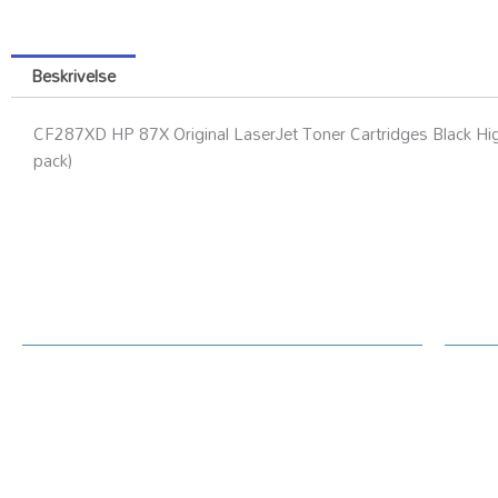
Beskrivelse
CF287XD HP 87X Original LaserJet Toner Cartridges Black High
pack)
Kundesenter
Ku
Rekl
Om Printerdeler.no
Prin
Generelt / handelsvilkår text
Tekn
Priser hjemmeside
Oppl
Betaling