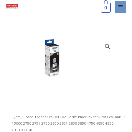
Hopp
Hove
0
rett
til
innholdet
Hjem
/
Epson Toner
/ EPSON 102 127ml black ink tank for EcoTank ET-
15000 2750 2751 2756 2850 2851 2856 3850 4750 4850 4856
C13T03R140