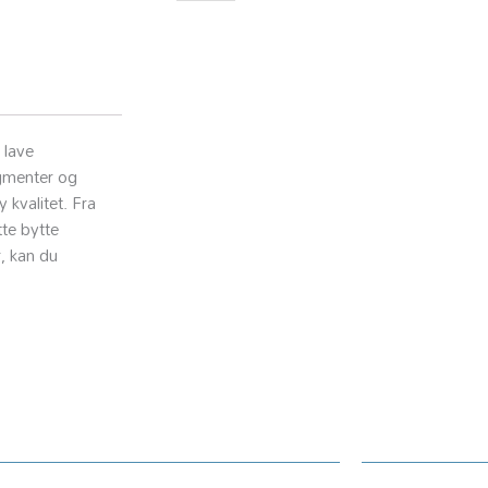
102
70ml
cyan
ink
tank
for
 lave
EcoTank
igmenter og
ET-
 kvalitet. Fra
15000
tte bytte
2750
, kan du
2751
2756
2850
2851
2856
3850
ndesenter
4750
Informasj
4850
4856