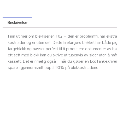
Beskrivelse
Finn ut mer om blekkserien 102 – den er problemfri, har ekstra
kostnader og er uten søl. Dette firefargers blekket har både p
fargeblekk og passer perfekt til å produsere dokumenter av høy
ett sett med blekk kan du skrive ut tusenvis av sider uten å må
kassett. Det er rimelig også – når du kjøper en EcoTank-skriver
spare i gjennomsnitt opptil 90% på blekkostnadene.
Kundesenter
Ku