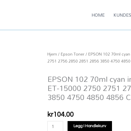
HOME
KUNDES
Hjem
/
Epson Toner
/ EPSON 102 70ml cyan i
2751 2756 2850 2851 2856 3850 4750 485
EPSON 102 70ml cyan in
ET-15000 2750 2751 2
3850 4750 4850 4856 
kr
104.00
EPSON
Legg I Handlekurv