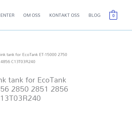
ENTER
OM OSS
KONTAKT OSS
BLOG
0
nk tank for EcoTank ET-15000 2750
0 4856 C13T03R240
k tank for EcoTank
756 2850 2851 2856
C13T03R240