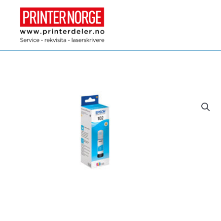
Hopp
rett
til
innholdet