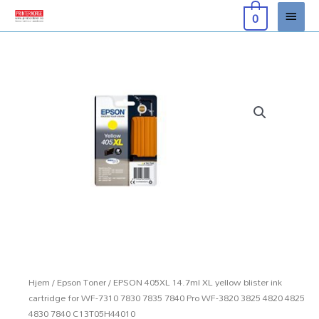
Hopp
Hove
0
rett
til
innholdet
Hjem
/
Epson Toner
/ EPSON 405XL 14.7ml XL yellow blister ink
cartridge for WF-7310 7830 7835 7840 Pro WF-3820 3825 4820 4825
4830 7840 C13T05H44010