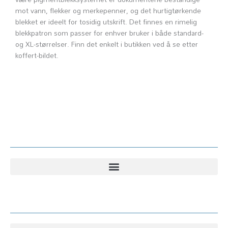
mot vann, flekker og merkepenner, og det hurtigtørkende
7310
blekket er ideelt for tosidig utskrift. Det finnes en rimelig
7830
blekkpatron som passer for enhver bruker i både standard-
7835
og XL-størrelser. Finn det enkelt i butikken ved å se etter
7840
koffert-bildet.
Pro
WF-
3820
3825
4820
4825
4830
Kundesenter
7840
C13T05H44010
antall
Kundesenter