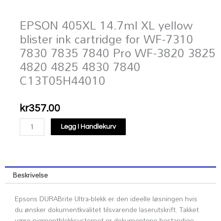
EPSON 405XL 14.7ml XL yellow
blister ink cartridge for WF-7310
7830 7835 7840 Pro WF-3820 3825
4820 4825 4830 7840
C13T05H44010
kr
357.00
EPSON
Legg I Handlekurv
405XL
14.7ml
XL
yellow
Beskrivelse
blister
ink
Epsons DURABrite Ultra-blekk er den ideelle løsningen hvis
cartridge
du ønsker dokumentkvalitet tilsvarende laserutskrift. Takket
for
være pigmentblekksystemet er dokumentene bestandige
WF-