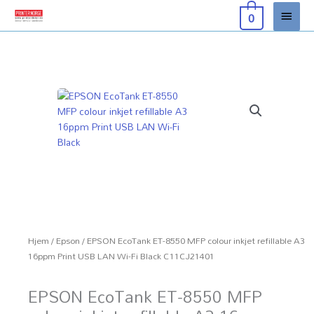
Hopp
Hove
0
rett
til
innholdet
Hjem
/
Epson
/ EPSON EcoTank ET-8550 MFP colour inkjet refillable A3
16ppm Print USB LAN Wi-Fi Black C11CJ21401
EPSON EcoTank ET-8550 MFP