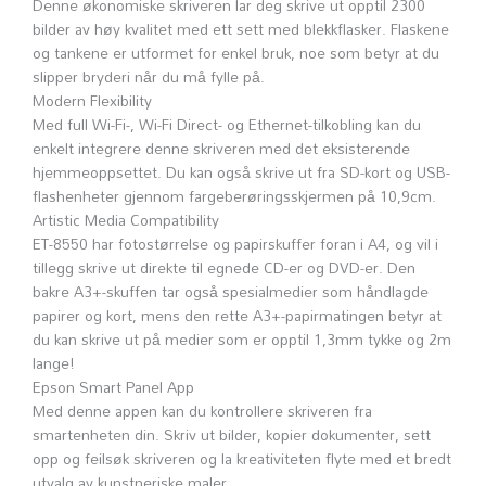
Denne økonomiske skriveren lar deg skrive ut opptil 2300
Fi
bilder av høy kvalitet med ett sett med blekkflasker. Flaskene
Black
og tankene er utformet for enkel bruk, noe som betyr at du
C11CJ21401
slipper bryderi når du må fylle på.
antall
Modern Flexibility
Med full Wi-Fi-, Wi-Fi Direct- og Ethernet-tilkobling kan du
enkelt integrere denne skriveren med det eksisterende
hjemmeoppsettet. Du kan også skrive ut fra SD-kort og USB-
flashenheter gjennom fargeberøringsskjermen på 10,9cm.
Artistic Media Compatibility
ET-8550 har fotostørrelse og papirskuffer foran i A4, og vil i
tillegg skrive ut direkte til egnede CD-er og DVD-er. Den
bakre A3+-skuffen tar også spesialmedier som håndlagde
papirer og kort, mens den rette A3+-papirmatingen betyr at
du kan skrive ut på medier som er opptil 1,3mm tykke og 2m
lange!
Epson Smart Panel App
Med denne appen kan du kontrollere skriveren fra
smartenheten din. Skriv ut bilder, kopier dokumenter, sett
opp og feilsøk skriveren og la kreativiteten flyte med et bredt
utvalg av kunstneriske maler.