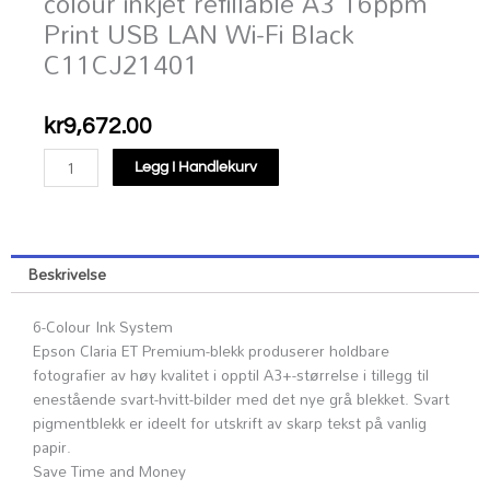
colour inkjet refillable A3 16ppm
Print USB LAN Wi-Fi Black
C11CJ21401
kr
9,672.00
EPSON
Legg I Handlekurv
EcoTank
ET-
8550
MFP
Beskrivelse
colour
inkjet
6-Colour Ink System
refillable
Epson Claria ET Premium-blekk produserer holdbare
A3
fotografier av høy kvalitet i opptil A3+-størrelse i tillegg til
16ppm
enestående svart-hvitt-bilder med det nye grå blekket. Svart
Print
pigmentblekk er ideelt for utskrift av skarp tekst på vanlig
USB
papir.
LAN
Save Time and Money
Wi-