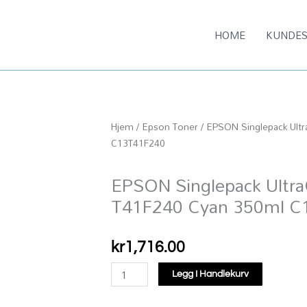
HOME
KUNDES
Hjem
/
Epson Toner
/ EPSON Singlepack Ult
C13T41F240
EPSON Singlepack Ultr
T41F240 Cyan 350ml C
kr
1,716.00
EPSON
Legg I Handlekurv
Singlepack
UltraChrome