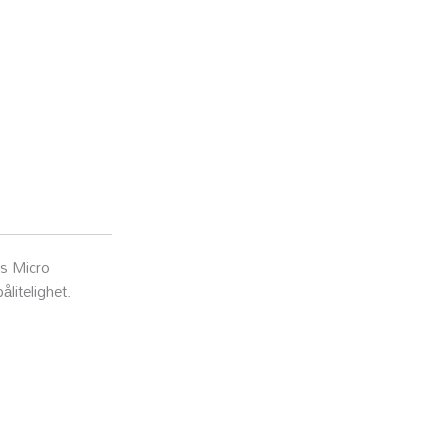
XD2
T41F240
Cyan
350ml
C13T41F240
antall
ns Micro
ålitelighet.
ndesenter
Informasj