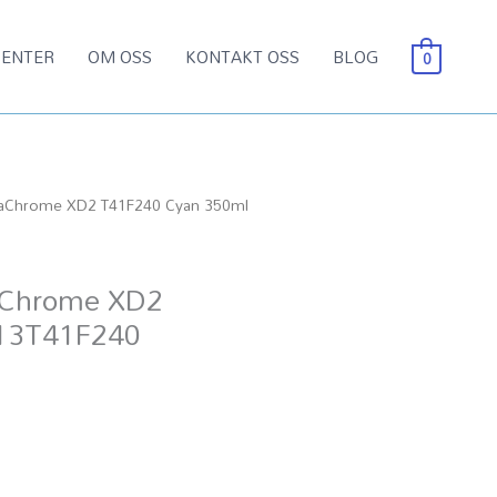
ENTER
OM OSS
KONTAKT OSS
BLOG
0
raChrome XD2 T41F240 Cyan 350ml
aChrome XD2
13T41F240