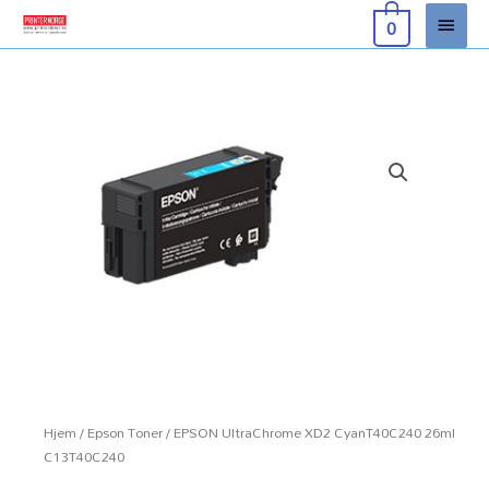
Hopp
Hove
0
rett
til
innholdet
Hjem
/
Epson Toner
/ EPSON UltraChrome XD2 CyanT40C240 26ml
C13T40C240