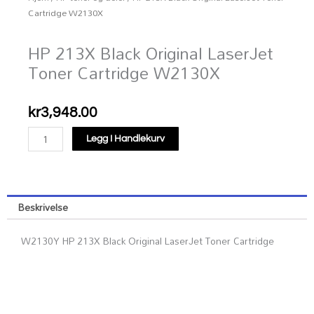
Cartridge W2130X
HP 213X Black Original LaserJet
Toner Cartridge W2130X
kr
3,948.00
HP
Legg I Handlekurv
213X
Black
Original
LaserJet
Beskrivelse
Toner
Cartridge
W2130Y HP 213X Black Original LaserJet Toner Cartridge
W2130X
antall