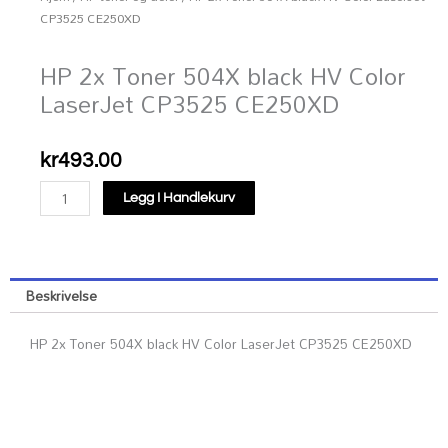
CP3525 CE250XD
HP 2x Toner 504X black HV Color
LaserJet CP3525 CE250XD
kr
493.00
HP
Legg I Handlekurv
2x
Toner
504X
black
Beskrivelse
HV
Color
HP 2x Toner 504X black HV Color LaserJet CP3525 CE250XD
LaserJet
CP3525
CE250XD
antall