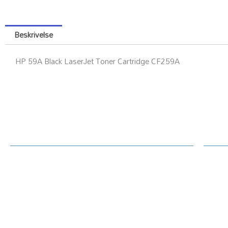
Beskrivelse
HP 59A Black LaserJet Toner Cartridge CF259A
Kundesenter
Ku
Rekl
Om Printerdeler.no
Prin
Generelt / handelsvilkår text
Tekn
Priser hjemmeside
Oppl
Betaling