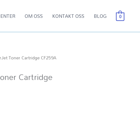
ENTER
OM OSS
KONTAKT OSS
BLOG
0
rJet Toner Cartridge CF259A
oner Cartridge