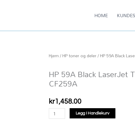
HOME
KUNDES
Hjem
/
HP toner og deler
/ HP 59A Black Lase
HP 59A Black LaserJet T
CF259A
kr
1,458.00
HP
Legg I Handlekurv
59A
Black
LaserJet