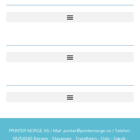
Kundesenter
Informasjon
PRINTER NORGE AS / Mail: printer@printernorge.no / Telefon:
98254040 Bergen - Stavanger - Trondheim - Oslo - Gjøvik -