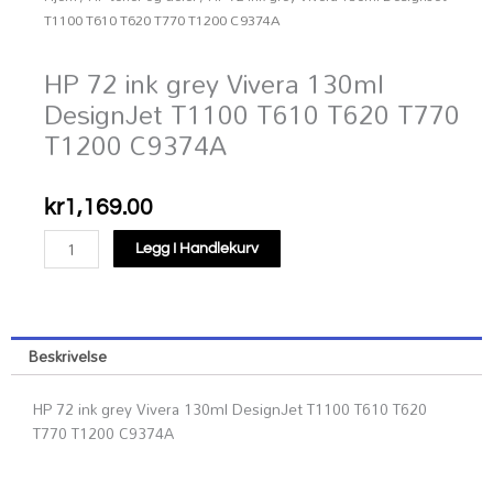
T1100 T610 T620 T770 T1200 C9374A
HP 72 ink grey Vivera 130ml
DesignJet T1100 T610 T620 T770
T1200 C9374A
kr
1,169.00
HP
Legg I Handlekurv
72
ink
grey
Vivera
Beskrivelse
130ml
DesignJet
HP 72 ink grey Vivera 130ml DesignJet T1100 T610 T620
T1100
T770 T1200 C9374A
T610
T620
T770