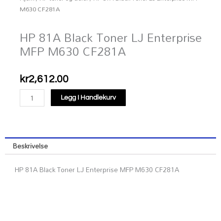
M630 CF281A
HP 81A Black Toner LJ Enterprise
MFP M630 CF281A
kr
2,612.00
HP
Legg I Handlekurv
81A
Black
Toner
LJ
Beskrivelse
Enterprise
MFP
HP 81A Black Toner LJ Enterprise MFP M630 CF281A
M630
CF281A
antall