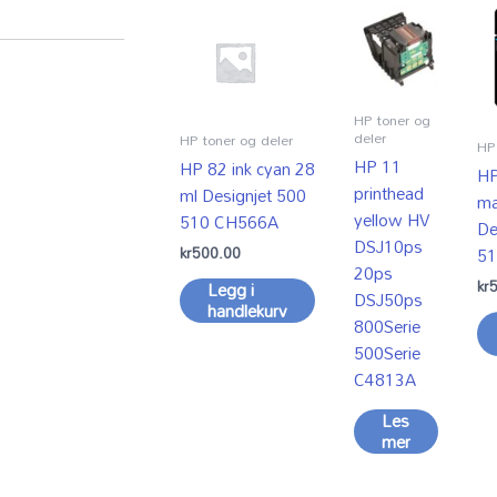
HP toner og
deler
HP toner og deler
HP 
HP 11
HP 82 ink cyan 28
HP
printhead
ml Designjet 500
ma
yellow HV
510 CH566A
De
DSJ10ps
kr
500.00
51
20ps
kr
Legg i
DSJ50ps
handlekurv
800Serie
500Serie
C4813A
Les
mer