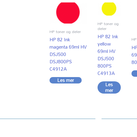
HP toner og
deler
HP toner og deler
HP 82 Ink
HP 82 Ink
HP 
yellow
magenta 69ml HV
HP
69ml HV
DSJ500
69
DSJ500
DSJ800PS
80
800PS
C4912A
C4913A
Les mer
Les
mer
ndesenter
Informasj
amasjon / klage / feil
Kontakt oss