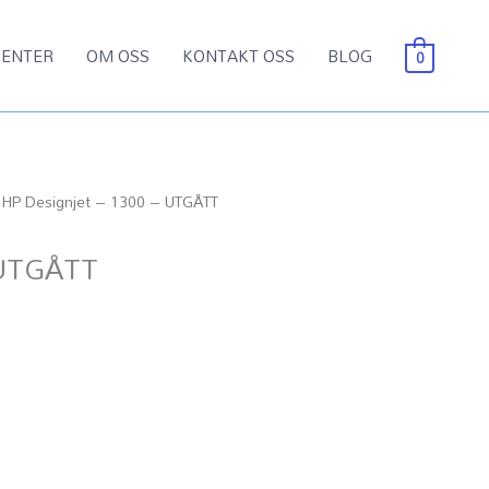
ENTER
OM OSS
KONTAKT OSS
BLOG
0
 HP Designjet – 1300 – UTGÅTT
 UTGÅTT