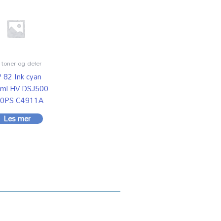
toner og deler
 82 Ink cyan
ml HV DSJ500
0PS C4911A
Les mer
on