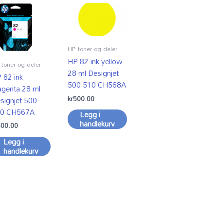
HP toner og deler
HP 82 ink yellow
toner og deler
28 ml Designjet
 82 ink
500 510 CH568A
genta 28 ml
kr
500.00
signjet 500
0 CH567A
Legg i
handlekurv
500.00
Legg i
handlekurv