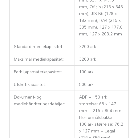
mm, Oficio (216 x 343
mm), JIS B6 (128 x
182 mm), RA4 (215 x
305 mm), 127 x 177.8
mm, 127 x 203.2 mm
Standard mediekapasitet:
3200 ark
Maksimal mediekapasitet:
3200 ark
Forbiløpsmaterkapasitet:
100 ark
Utskuffkapasitet:
500 ark
Dokument- og
ADF – 150 ark
mediehåndteringsdetaljer:
størrelse: 68 x 147
mm – 216 x 864 mm
Flerformålsbakke –
100 ark størrelse: 76.2
x 127 mm – Legal
(216 x 356 mm)