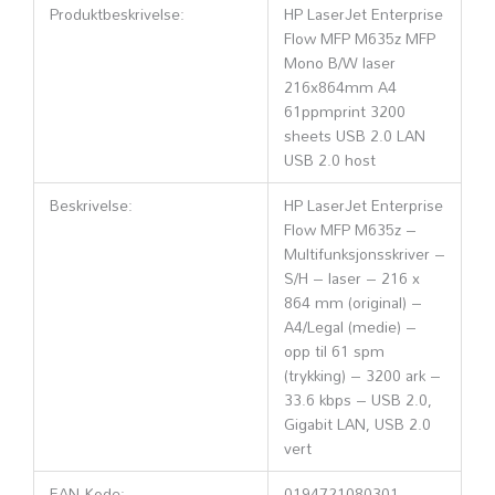
Produktbeskrivelse:
HP LaserJet Enterprise
Flow MFP M635z MFP
Mono B/W laser
216x864mm A4
61ppmprint 3200
sheets USB 2.0 LAN
USB 2.0 host
Beskrivelse:
HP LaserJet Enterprise
Flow MFP M635z –
Multifunksjonsskriver –
S/H – laser – 216 x
864 mm (original) –
A4/Legal (medie) –
opp til 61 spm
(trykking) – 3200 ark –
33.6 kbps – USB 2.0,
Gigabit LAN, USB 2.0
vert
EAN-Kode:
0194721080301