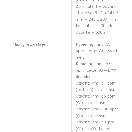
2 x innskuff – 550 ark
størrelse: 99.1 x 147.3
mm – 216 x 297 mm
Innskuff – 2000 ark
Utbakke – 500 ark
Hastighetsdetaljer:
Kopiering: inntil 65
ppm (Letter A) – svart-
hvitt
Kopiering: inntil 53
ppm (Letter A) – B/W
dupleks
Utskrift: inntil 61 ppm
(Letter A) – svart-hvitt
Utskrift: inntil 65 ppm
(A4) – svart-hvitt
Utskrift: inntil 100 ppm
(A5) – svart-hvitt
Utskrift: inntil 50 ipm
(A4) – B/W dupleks