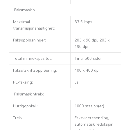
Faksmaskin
Maksimal
33.6 kbps
transmisjonshastighet:
Faksoppløsninger:
203 x 98 dpi, 203 x
196 dpi
Total minnekapasitet:
Inntil 500 sider
Faksutskriftsoppløsning:
400 x 400 dpi
PC-faksing:
Ja
Faksmaskintrekk
Hurtigoppkall:
1000 stasjon(er)
Trekk:
Faksvideresending,
automatisk reduksjon,