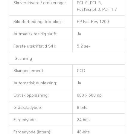
Skriverdrivere / emuleringer:
PCL 6, PCL 5,
PostScript 3, PDF 1.7
Bildeforbedringsteknologi:
HP FastRes 1200
Autmatisk tosidig skrift:
Ja
Første utskriftstid S/H:
5.2 sek
Scanning
Skanneelement:
CCD
Automatisk dupleksing:
Ja
Optisk oppløsning:
600 x 600 dpi
Gråskaladybde:
8-bits
Fargedybde:
24-bits
Fargedybde (intern):
48-bits