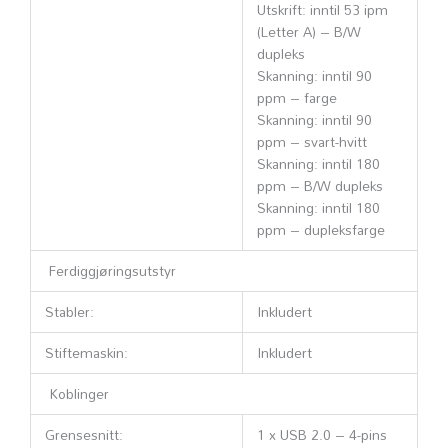
Utskrift: inntil 53 ipm
(Letter A) – B/W
dupleks
Skanning: inntil 90
ppm – farge
Skanning: inntil 90
ppm – svart-hvitt
Skanning: inntil 180
ppm – B/W dupleks
Skanning: inntil 180
ppm – dupleksfarge
Ferdiggjøringsutstyr
Stabler:
Inkludert
Stiftemaskin:
Inkludert
Koblinger
Grensesnitt:
1 x USB 2.0 – 4-pins