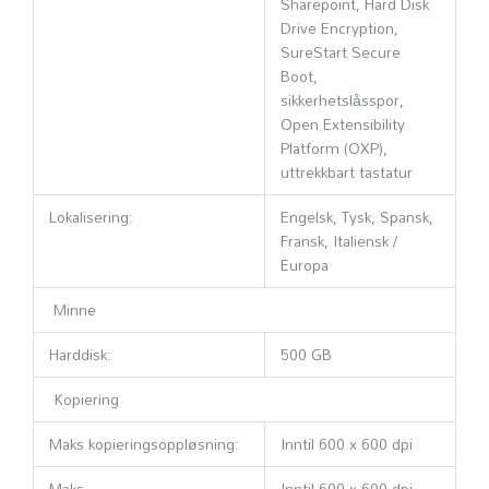
Sharepoint, Hard Disk
Drive Encryption,
SureStart Secure
Boot,
sikkerhetslåsspor,
Open Extensibility
Platform (OXP),
uttrekkbart tastatur
Lokalisering:
Engelsk, Tysk, Spansk,
Fransk, Italiensk /
Europa
Minne
Harddisk:
500 GB
Kopiering
Maks kopieringsoppløsning:
Inntil 600 x 600 dpi
Maks.
Inntil 600 x 600 dpi