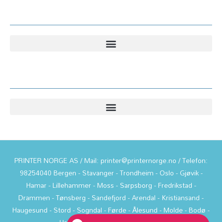
Kundesenter
Informasjon
PRINTER NORGE AS / Mail: printer@printernorge.no / Telefon:
98254040 Bergen - Stavanger - Trondheim - Oslo - Gjøvik -
Hamar - Lillehammer - Moss - Sarpsborg - Fredrikstad -
Drammen - Tønsberg - Sandefjord - Arendal - Kristiansand -
Haugesund - Stord - Sogndal - Førde - Ålesund - Molde - Bodø -