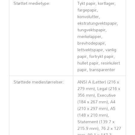
Støttet medietype:
Tykt papir, kortlager,
fargepapir,
konvolutter,
ekstratungvektspapir,
tungvektspapir,
merkelapper,
brevhodepapir,
lettvektspapir, vanlig
papir, fortrykt papir,
hullet papir, resirkulert
papir, transparenter
Støttede mediestørrelser:
ANSI A (Letter) (216 x
279 mm), Legal (216 x
356 mm), Executive
(184 x 267 mm), A4
(210 x 297 mm), A5
(148 x 210 mm),
Statement (139.7 x
215.9 mm), 76.2 x 127
mm, 99.1 x 147.3