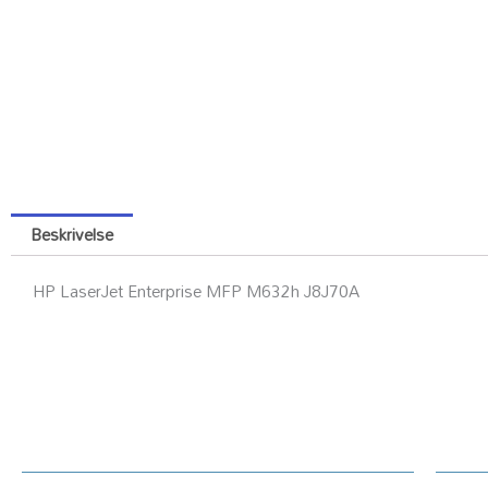
Beskrivelse
HP LaserJet Enterprise MFP M632h J8J70A
Kundesenter
Ku