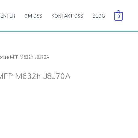
ENTER
OM OSS
KONTAKT OSS
BLOG
0
rprise MFP M632h J8J70A
e MFP M632h J8J70A