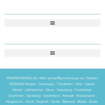
Kundesenter
Informasjon
PRINTER NORGE AS / Mail: printer@printernorge.no / Telefon:
98254040 Bergen - Stavanger - Trondheim - Oslo - Gjøvik -
Hamar - Lillehammer - Moss - Sarpsborg - Fredrikstad -
Drammen - Tønsberg - Sandefjord - Arendal - Kristiansand -
Haugesund - Stord - Sogndal - Førde - Ålesund - Molde - Bodø -