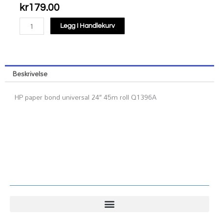
kr
179.00
HP
Legg I Handlekurv
paper
bond
universal
24"
Beskrivelse
45m
roll
HP paper bond universal 24″ 45m roll Q1396A
Q1396A
antall
Kundesenter