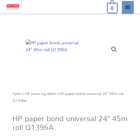
Hopp
Hove
0
rett
til
innholdet
Hjem
/
HP toner og deler
/ HP paper bond universal 24″ 45m roll
Q1396A
HP paper bond universal 24″ 45m
roll Q1396A