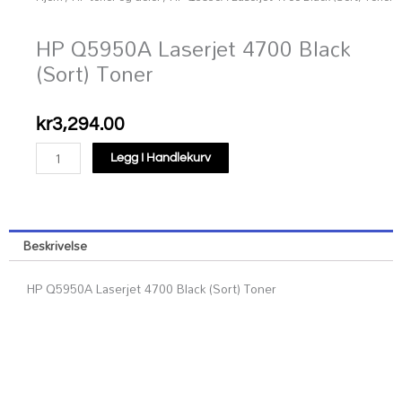
HP Q5950A Laserjet 4700 Black
(Sort) Toner
kr
3,294.00
HP
Legg I Handlekurv
Q5950A
Laserjet
4700
Black
Beskrivelse
(Sort)
Toner
HP Q5950A Laserjet 4700 Black (Sort) Toner
antall