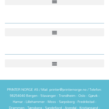
Kundesenter
Informasjon
PRINTER NORGE AS / Mail: printer@printernorge.no / Telefon:
98254040 Bergen - Stavanger - Trondheim - Oslo - Gjøvik -
Hamar - Lillehammer - Moss - Sarpsborg - Fredrikstad -
Drammen - Tønsberg - Sandefjord - Arendal - Kristiansand -