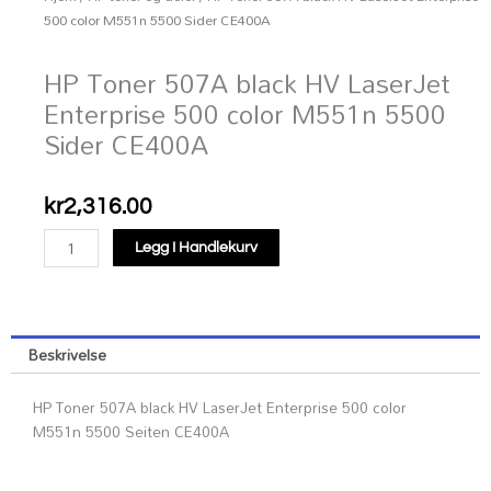
500 color M551n 5500 Sider CE400A
HP Toner 507A black HV LaserJet
Enterprise 500 color M551n 5500
Sider CE400A
kr
2,316.00
HP
Legg I Handlekurv
Toner
507A
black
HV
Beskrivelse
LaserJet
Enterprise
HP Toner 507A black HV LaserJet Enterprise 500 color
500
M551n 5500 Seiten CE400A
color
M551n
5500