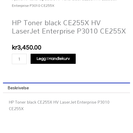
Enterprise P3010 CE255X
HP Toner black CE255X HV
LaserJet Enterprise P3010 CE255X
kr
3,450.00
HP
Legg I Handlekurv
Toner
black
CE255X
HV
Beskrivelse
LaserJet
Enterprise
HP Toner black CE255X HV LaserJet Enterprise P3010
P3010
CE255X
CE255X
antall