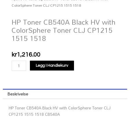
ColorSphere Toner CLJ CP1215 1515 1518
HP Toner CB540A Black HV with
ColorSphere Toner CLJ CP1215
1515 1518
kr
1,216.00
HP
Legg I Handlekurv
Toner
CB540A
Black
HV
Beskrivelse
with
ColorSphere
HP Toner CB540A Black HV with ColorSphere Toner CLJ
Toner
CP1215 1515 1518 CB540A
CLJ
CP1215
1515