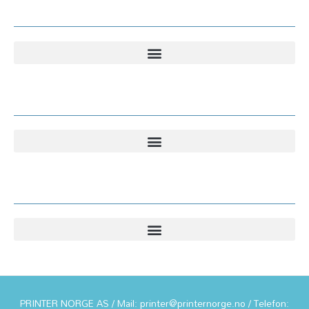
Kundesenter
Kundesenter
Informasjon
PRINTER NORGE AS / Mail: printer@printernorge.no / Telefon: