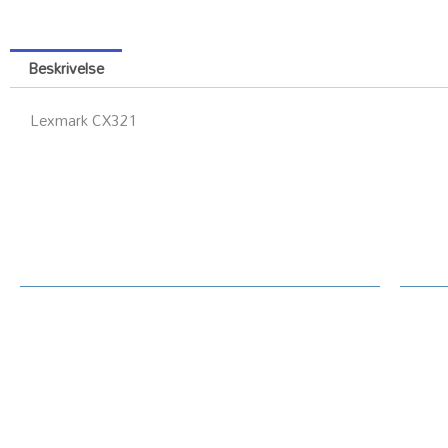
Beskrivelse
Lexmark CX321
Kundesenter
Ku
Rekl
Om Printerdeler.no
Prin
Generelt / handelsvilkår text
Tekn
Priser hjemmeside
Oppl
Betaling