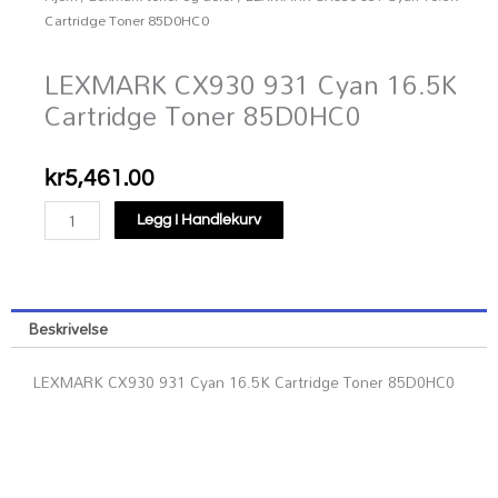
Cartridge Toner 85D0HC0
LEXMARK CX930 931 Cyan 16.5K
Cartridge Toner 85D0HC0
kr
5,461.00
LEXMARK
Legg I Handlekurv
CX930
931
Cyan
16.5K
Beskrivelse
Cartridge
Toner
LEXMARK CX930 931 Cyan 16.5K Cartridge Toner 85D0HC0
85D0HC0
antall