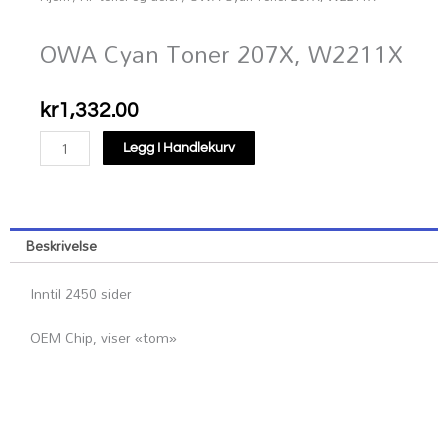
OWA Cyan Toner 207X, W2211X
kr
1,332.00
OWA
Legg I Handlekurv
Cyan
Toner
207X,
W2211X
Beskrivelse
antall
Inntil 2450 sider
OEM Chip, viser «tom»