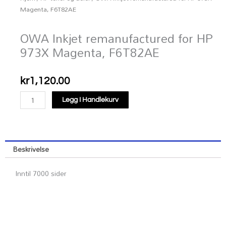
Magenta, F6T82AE
OWA Inkjet remanufactured for HP
973X Magenta, F6T82AE
kr
1,120.00
OWA
Legg I Handlekurv
Inkjet
remanufactured
for
HP
Beskrivelse
973X
Magenta,
Inntil 7000 sider
F6T82AE
antall