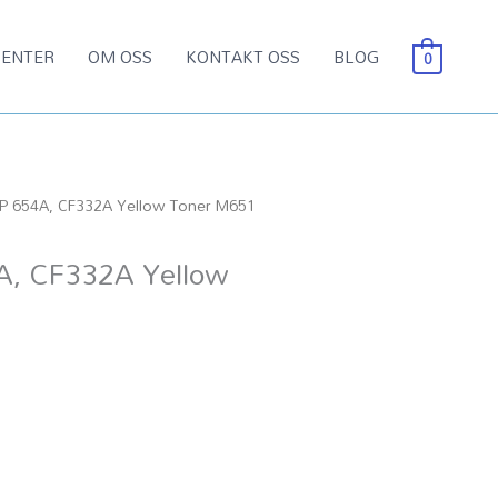
ENTER
OM OSS
KONTAKT OSS
BLOG
0
P 654A, CF332A Yellow Toner M651
A, CF332A Yellow