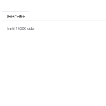
Beskrivelse
Inntil 15000 sider
Kundesenter
Ku
Rekl
Om Printerdeler.no
Prin
Generelt / handelsvilkår text
Tekn
Priser hjemmeside
Oppl
Betaling