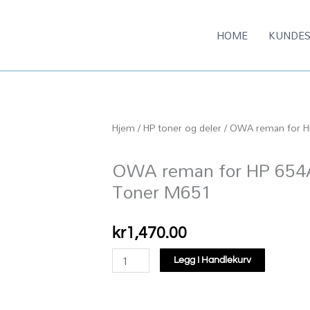
HOME
KUNDES
Hjem
/
HP toner og deler
/ OWA reman for H
OWA reman for HP 654
Toner M651
kr
1,470.00
OWA
Legg I Handlekurv
reman
for
HP