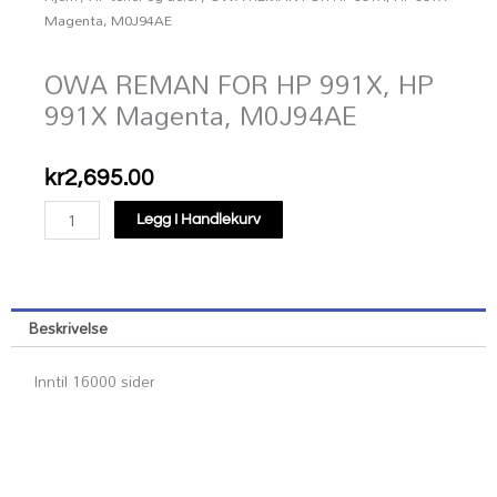
Magenta, M0J94AE
OWA REMAN FOR HP 991X, HP
991X Magenta, M0J94AE
kr
2,695.00
OWA
Legg I Handlekurv
REMAN
FOR
HP
991X,
Beskrivelse
HP
991X
Inntil 16000 sider
Magenta,
M0J94AE
antall