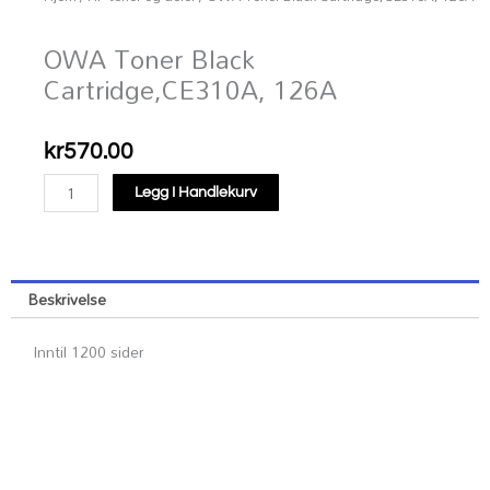
OWA Toner Black
Cartridge,CE310A, 126A
kr
570.00
OWA
Legg I Handlekurv
Toner
Black
Cartridge,CE310A,
126A
Beskrivelse
antall
Inntil 1200 sider