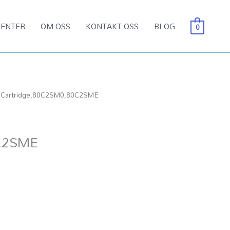
ENTER
OM OSS
KONTAKT OSS
BLOG
0
 Cartridge,80C2SM0,80C2SME
0C2SME