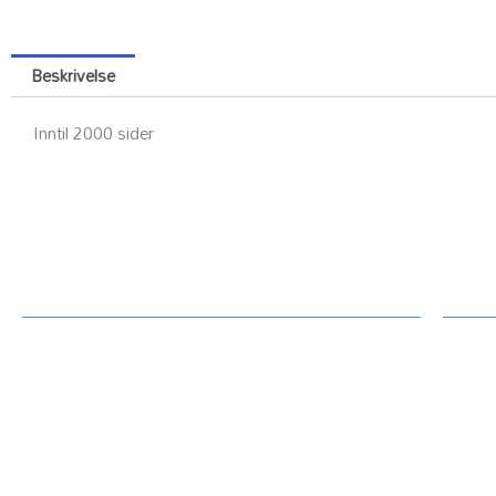
Beskrivelse
Inntil 2000 sider
Kundesenter
Ku
Rekl
Om Printerdeler.no
Prin
Generelt / handelsvilkår text
Tekn
Priser hjemmeside
Oppl
Betaling