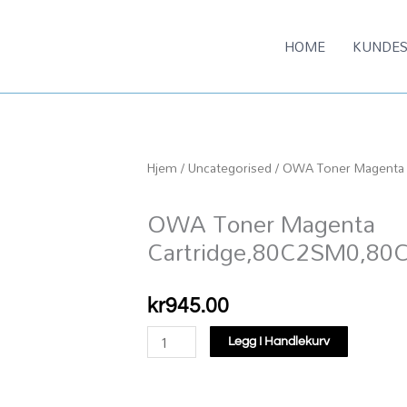
HOME
KUNDES
Hjem
/
Uncategorised
/ OWA Toner Magenta
OWA Toner Magenta
Cartridge,80C2SM0,8
kr
945.00
OWA
Legg I Handlekurv
Toner
Magenta
Cartridge,80C2SM0,80C2SME