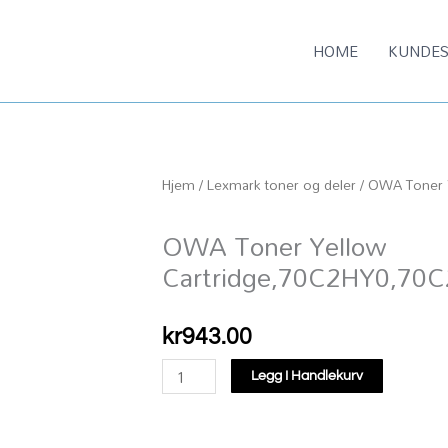
HOME
KUNDES
Hjem
/
Lexmark toner og deler
/ OWA Toner 
OWA Toner Yellow
Cartridge,70C2HY0,70
kr
943.00
OWA
Legg I Handlekurv
Toner
Yellow
Cartridge,70C2HY0,70C2HYE