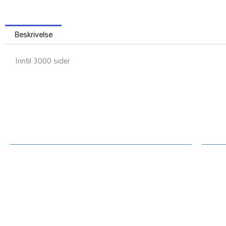
Beskrivelse
Inntil 3000 sider
Kundesenter
Ku
Rekl
Om Printerdeler.no
Prin
Generelt / handelsvilkår text
Tekn
Priser hjemmeside
Oppl
Betaling