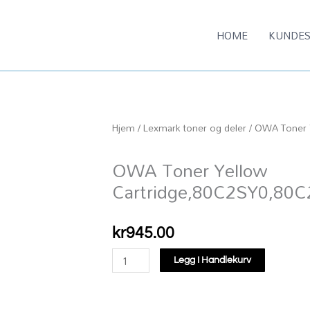
HOME
KUNDES
Hjem
/
Lexmark toner og deler
/ OWA Toner 
OWA Toner Yellow
Cartridge,80C2SY0,80
kr
945.00
OWA
Legg I Handlekurv
Toner
Yellow
Cartridge,80C2SY0,80C2SYE