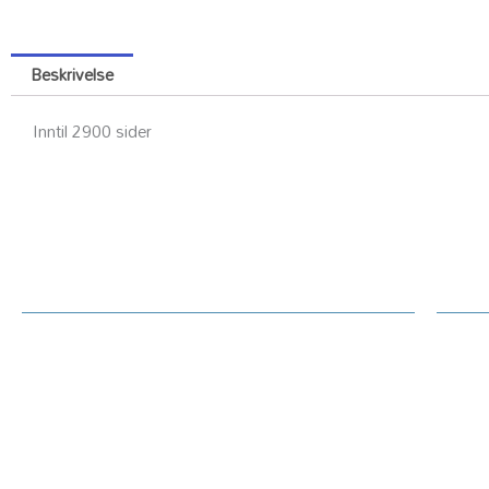
Beskrivelse
Inntil 2900 sider
Kundesenter
Ku
Rekl
Om Printerdeler.no
Prin
Generelt / handelsvilkår text
Tekn
Priser hjemmeside
Oppl
Betaling