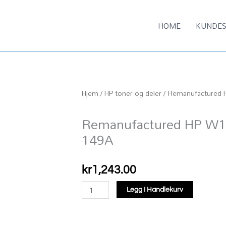
HOME
KUNDES
Hjem
/
HP toner og deler
/ Remanufactured 
Remanufactured HP W14
149A
kr
1,243.00
Remanufactured
Legg I Handlekurv
HP
W1490A
black