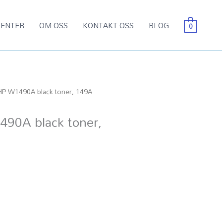
ENTER
OM OSS
KONTAKT OSS
BLOG
0
HP W1490A black toner, 149A
90A black toner,