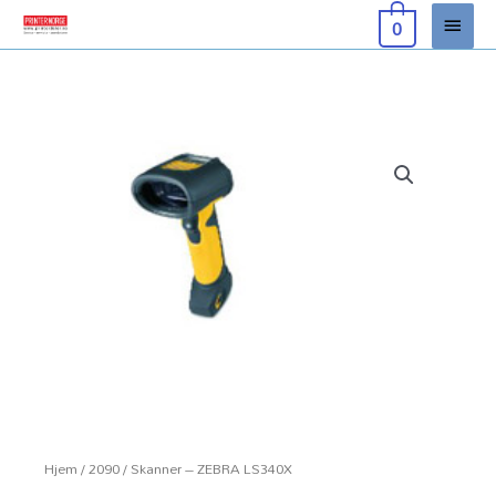
Hopp
Hove
0
rett
til
innholdet
Hjem
/
2090
/ Skanner – ZEBRA LS340X