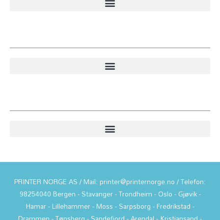
Kundesenter
Informasjon
PRINTER NORGE AS / Mail: printer@printernorge.no / Telefon:
98254040 Bergen - Stavanger - Trondheim - Oslo - Gjøvik -
Hamar - Lillehammer - Moss - Sarpsborg - Fredrikstad -
Drammen - Tønsberg - Sandefjord - Arendal - Kristiansand -