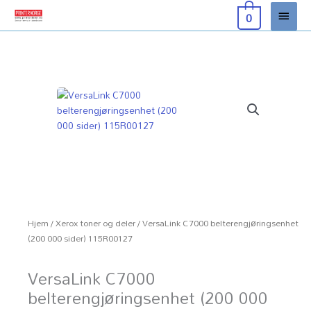
Hopp
Hove
0
rett
til
innholdet
Hjem
/
Xerox toner og deler
/ VersaLink C7000 belterengjøringsenhet
(200 000 sider) 115R00127
VersaLink C7000
belterengjøringsenhet (200 000