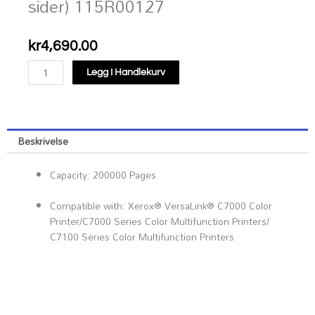
sider) 115R00127
kr
4,690.00
VersaLink
Legg I Handlekurv
C7000
belterengjøringsenhet
(200
000
Beskrivelse
sider)
115R00127
Capacity: 200000 Pages
antall
Compatible with: Xerox® VersaLink® C7000 Color
Printer​/​C7000 Series Color Multifunction Printers​/​
C7100 Series Color Multifunction Printers