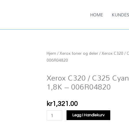
HOME
KUNDES
Hjem
/
Xerox toner og deler
/ Xerox C320 / 
006R04820
Xerox C320 / C325 Cyan
1,8K – 006R04820
kr
1,321.00
Xerox
Legg I Handlekurv
C320
/