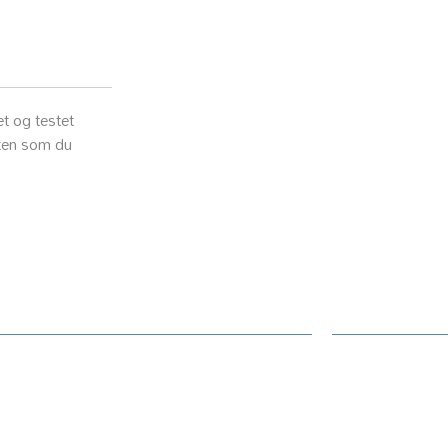
C325
Cyan
Toner
Cartridge
1,8K
t og testet
-
iften som du
006R04820
antall
ndesenter
Informasj
amasjon / klage / feil
Kontakt oss
ter Norge ansvarlig for feil
Supportsenter
isk
Fjernsupport