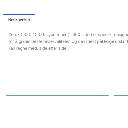
Beskrivelse
Xerox C320 / C325 cyan toner (1 800 sider) er spesielt designe
for å gi den beste bildekvaliteten og den mest pålitelige utskr
kan regne med, side etter side.
Kundesenter
Ku
Rekl
Om Printerdeler.no
Prin
Generelt / handelsvilkår text
Tekn
Priser hjemmeside