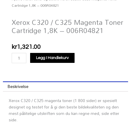
Cartridge 1,8K – 006R04821
Xerox C320 / C325 Magenta Toner
Cartridge 1,8K – 006R04821
kr
1,321.00
Xerox
Legg I Handlekurv
C320
/
C325
Magenta
Beskrivelse
Toner
Cartridge
Xerox C320 / C325 magenta toner (1 800 sider) er spesielt
1,8K
designet og testet for å gi den beste bildekvaliteten og den
-
mest pålitelige utskriften som du kan regne med, side etter
006R04821
side.
antall