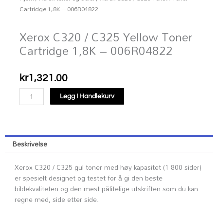
Cartridge 1,8K – 006R04822
Xerox C320 / C325 Yellow Toner
Cartridge 1,8K – 006R04822
kr
1,321.00
Xerox
Legg I Handlekurv
C320
/
C325
Yellow
Beskrivelse
Toner
Cartridge
Xerox C320 / C325 gul toner med høy kapasitet (1 800 sider)
1,8K
er spesielt designet og testet for å gi den beste
-
bildekvaliteten og den mest pålitelige utskriften som du kan
006R04822
regne med, side etter side.
antall